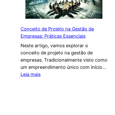
Conceito de Projeto na Gestão de
Empresas: Práticas Essenciais
Neste artigo, vamos explorar o
conceito de projeto na gestão de
empresas. Tradicionalmente visto como
um empreendimento único com início…
:
Leia mais
C
o
n
c
e