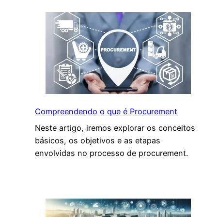
t
ã
o
d
e
E
m
p
r
Compreendendo o que é Procurement
e
Neste artigo, iremos explorar os conceitos
s
básicos, os objetivos e as etapas
a
envolvidas no processo de procurement.
s
:
P
r
á