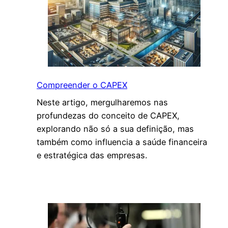
t
i
c
a
s
E
s
Compreender o CAPEX
s
Neste artigo, mergulharemos nas
e
profundezas do conceito de CAPEX,
n
explorando não só a sua definição, mas
c
também como influencia a saúde financeira
i
e estratégica das empresas.
a
i
s