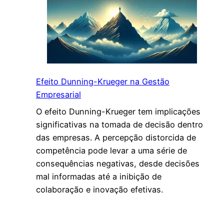
i
t
o
d
e
P
Efeito Dunning-Krueger na Gestão
r
Empresarial
o
O efeito Dunning-Krueger tem implicações
j
significativas na tomada de decisão dentro
e
das empresas. A percepção distorcida de
t
competência pode levar a uma série de
o
consequências negativas, desde decisões
n
mal informadas até a inibição de
a
colaboração e inovação efetivas.
G
e
s