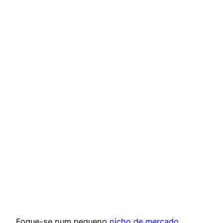
Foque-se num pequeno
nicho de mercado
.