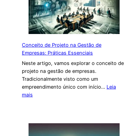
Conceito de Projeto na Gestão de
Empresas: Práticas Essenciais
Neste artigo, vamos explorar o conceito de
projeto na gestão de empresas.
Tradicionalmente visto como um
empreendimento único com início…
Leia
:
mais
C
o
n
c
e