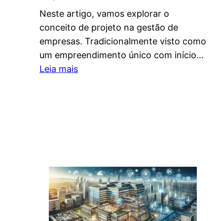
Neste artigo, vamos explorar o
conceito de projeto na gestão de
empresas. Tradicionalmente visto como
um empreendimento único com início…
:
Leia mais
C
o
n
c
e
i
t
o
d
e
P