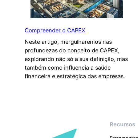
r
o
j
Compreender o CAPEX
e
Neste artigo, mergulharemos nas
t
profundezas do conceito de CAPEX,
o
explorando não só a sua definição, mas
n
também como influencia a saúde
a
financeira e estratégica das empresas.
G
e
s
t
ã
o
Recursos
d
e
Ferramenta