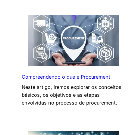
s
t
ã
o
d
e
E
m
p
r
Compreendendo o que é Procurement
e
Neste artigo, iremos explorar os conceitos
s
básicos, os objetivos e as etapas
a
envolvidas no processo de procurement.
s
:
P
r