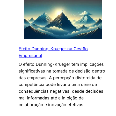
e
i
t
o
d
e
P
Efeito Dunning-Krueger na Gestão
r
Empresarial
o
O efeito Dunning-Krueger tem implicações
j
significativas na tomada de decisão dentro
e
das empresas. A percepção distorcida de
t
competência pode levar a uma série de
o
consequências negativas, desde decisões
n
mal informadas até a inibição de
a
colaboração e inovação efetivas.
G
e