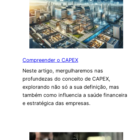
á
t
i
c
a
s
E
s
Compreender o CAPEX
s
Neste artigo, mergulharemos nas
e
profundezas do conceito de CAPEX,
n
explorando não só a sua definição, mas
c
também como influencia a saúde financeira
i
e estratégica das empresas.
a
i
s